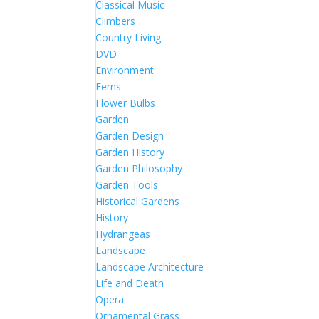
Classical Music
Climbers
Country Living
DVD
Environment
Ferns
Flower Bulbs
Garden
Garden Design
Garden History
Garden Philosophy
Garden Tools
Historical Gardens
History
Hydrangeas
Landscape
Landscape Architecture
Life and Death
Opera
Ornamental Grass