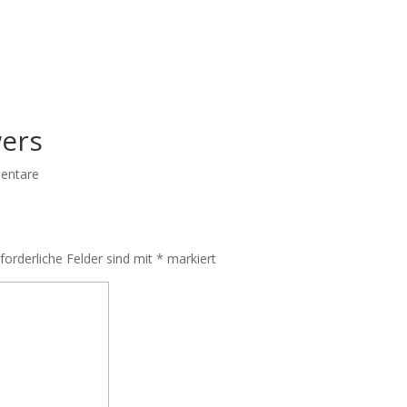
wers
entare
rforderliche Felder sind mit
*
markiert